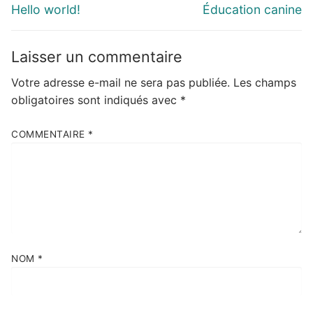
de
Previous
Next
Hello world!
Éducation canine
l’article
post:
post:
Laisser un commentaire
Votre adresse e-mail ne sera pas publiée.
Les champs
obligatoires sont indiqués avec
*
COMMENTAIRE
*
NOM
*